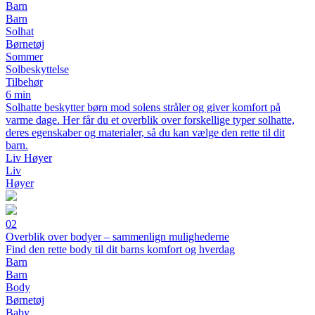
Barn
Barn
Solhat
Børnetøj
Sommer
Solbeskyttelse
Tilbehør
6 min
Solhatte beskytter børn mod solens stråler og giver komfort på
varme dage. Her får du et overblik over forskellige typer solhatte,
deres egenskaber og materialer, så du kan vælge den rette til dit
barn.
Liv Høyer
Liv
Høyer
02
Overblik over bodyer – sammenlign mulighederne
Find den rette body til dit barns komfort og hverdag
Barn
Barn
Body
Børnetøj
Baby