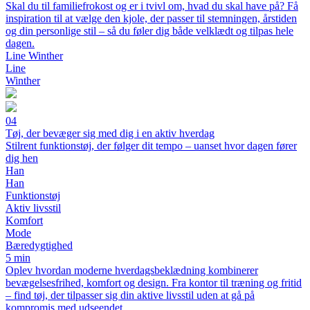
Skal du til familiefrokost og er i tvivl om, hvad du skal have på? Få
inspiration til at vælge den kjole, der passer til stemningen, årstiden
og din personlige stil – så du føler dig både velklædt og tilpas hele
dagen.
Line Winther
Line
Winther
04
Tøj, der bevæger sig med dig i en aktiv hverdag
Stilrent funktionstøj, der følger dit tempo – uanset hvor dagen fører
dig hen
Han
Han
Funktionstøj
Aktiv livsstil
Komfort
Mode
Bæredygtighed
5 min
Oplev hvordan moderne hverdagsbeklædning kombinerer
bevægelsesfrihed, komfort og design. Fra kontor til træning og fritid
– find tøj, der tilpasser sig din aktive livsstil uden at gå på
kompromis med udseendet.