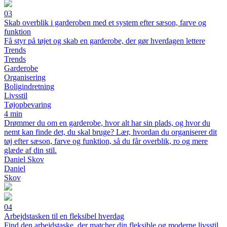
03
Skab overblik i garderoben med et system efter sæson, farve og
funktion
Få styr på tøjet og skab en garderobe, der gør hverdagen lettere
Trends
Trends
Garderobe
Organisering
Boligindretning
Livsstil
Tøjopbevaring
4 min
Drømmer du om en garderobe, hvor alt har sin plads, og hvor du
nemt kan finde det, du skal bruge? Lær, hvordan du organiserer dit
tøj efter sæson, farve og funktion, så du får overblik, ro og mere
glæde af din stil.
Daniel Skov
Daniel
Skov
04
Arbejdstasken til en fleksibel hverdag
Find den arbejdstaske, der matcher din fleksible og moderne livsstil