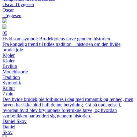
Oscar Thygesen
Oscar
Thygesen
05
Hvid som symbol: Brudekjolens farve gennem historien
Fra kongelig trend til tidløs tradition – historien om den hvide
brudekjole
Kjoler
Kjoler
Bryllup
Modehistorie
Tradition
Symbolik
Kultur
7 min
Den hvide brudekjole forbindes i dag med romantik og renhed, men
farven har ikke altid haft denne betydning. Gå på opdagelse i,
hvordan hvid blev brylluppets foretrukne farve, og hvordan
symbolikken har ændret sig gennem historien.
Daniel Skov
Daniel
Skov