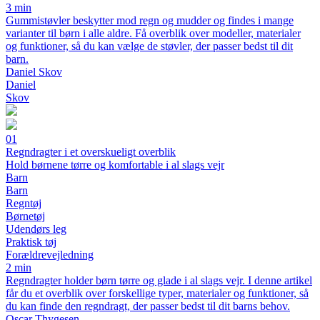
3 min
Gummistøvler beskytter mod regn og mudder og findes i mange
varianter til børn i alle aldre. Få overblik over modeller, materialer
og funktioner, så du kan vælge de støvler, der passer bedst til dit
barn.
Daniel Skov
Daniel
Skov
01
Regndragter i et overskueligt overblik
Hold børnene tørre og komfortable i al slags vejr
Barn
Barn
Regntøj
Børnetøj
Udendørs leg
Praktisk tøj
Forældrevejledning
2 min
Regndragter holder børn tørre og glade i al slags vejr. I denne artikel
får du et overblik over forskellige typer, materialer og funktioner, så
du kan finde den regndragt, der passer bedst til dit barns behov.
Oscar Thygesen