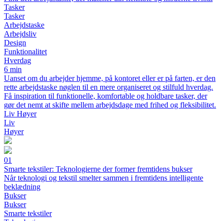
Tasker
Tasker
Arbejdstaske
Arbejdsliv
Design
Funktionalitet
Hverdag
6 min
Uanset om du arbejder hjemme, på kontoret eller er på farten, er den
rette arbejdstaske nøglen til en mere organiseret og stilfuld hverdag.
Få inspiration til funktionelle, komfortable og holdbare tasker, der
gør det nemt at skifte mellem arbejdsdage med frihed og fleksibilitet.
Liv Høyer
Liv
Høyer
01
Smarte tekstiler: Teknologierne der former fremtidens bukser
Når teknologi og tekstil smelter sammen i fremtidens intelligente
beklædning
Bukser
Bukser
Smarte tekstiler