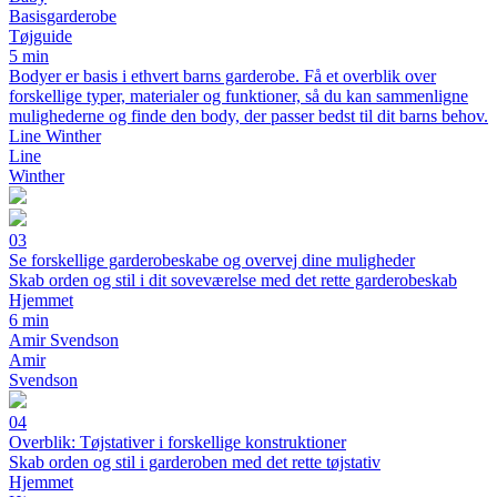
Basisgarderobe
Tøjguide
5 min
Bodyer er basis i ethvert barns garderobe. Få et overblik over
forskellige typer, materialer og funktioner, så du kan sammenligne
mulighederne og finde den body, der passer bedst til dit barns behov.
Line Winther
Line
Winther
03
Se forskellige garderobeskabe og overvej dine muligheder
Skab orden og stil i dit soveværelse med det rette garderobeskab
Hjemmet
6 min
Amir Svendson
Amir
Svendson
04
Overblik: Tøjstativer i forskellige konstruktioner
Skab orden og stil i garderoben med det rette tøjstativ
Hjemmet