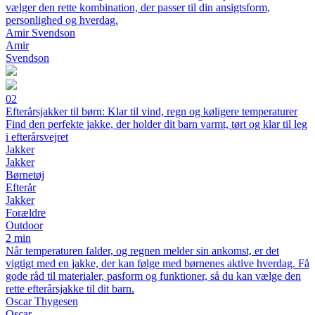
vælger den rette kombination, der passer til din ansigtsform,
personlighed og hverdag.
Amir Svendson
Amir
Svendson
02
Efterårsjakker til børn: Klar til vind, regn og køligere temperaturer
Find den perfekte jakke, der holder dit barn varmt, tørt og klar til leg
i efterårsvejret
Jakker
Jakker
Børnetøj
Efterår
Jakker
Forældre
Outdoor
2 min
Når temperaturen falder, og regnen melder sin ankomst, er det
vigtigt med en jakke, der kan følge med børnenes aktive hverdag. Få
gode råd til materialer, pasform og funktioner, så du kan vælge den
rette efterårsjakke til dit barn.
Oscar Thygesen
Oscar