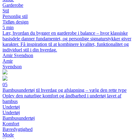
Garderobe
Stil
Personlig stil
Tidløs design
5 min
Lær, hvordan du bygger en garderobe i balance – hvor klassiske
basisdele danner fundamentet, og personlige signaturstykker giver
karakter. Få inspiration til at kombinere kvalitet, funktionalitet og
individuel stil i din hverdag.
Amir Svendson
Amir
Svendson
05
Bambusundertøj til hverdag og afslapning – vælg den rette type
Oplev den naturlige komfort og åndbarhed i undertøj lavet af
bambus
Undertøj
Undertøj
Bambusundertøj
Komfort
Bæredygtighed
Mode