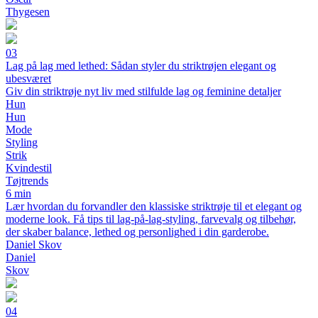
Thygesen
03
Lag på lag med lethed: Sådan styler du striktrøjen elegant og
ubesværet
Giv din striktrøje nyt liv med stilfulde lag og feminine detaljer
Hun
Hun
Mode
Styling
Strik
Kvindestil
Tøjtrends
6 min
Lær hvordan du forvandler den klassiske striktrøje til et elegant og
moderne look. Få tips til lag-på-lag-styling, farvevalg og tilbehør,
der skaber balance, lethed og personlighed i din garderobe.
Daniel Skov
Daniel
Skov
04