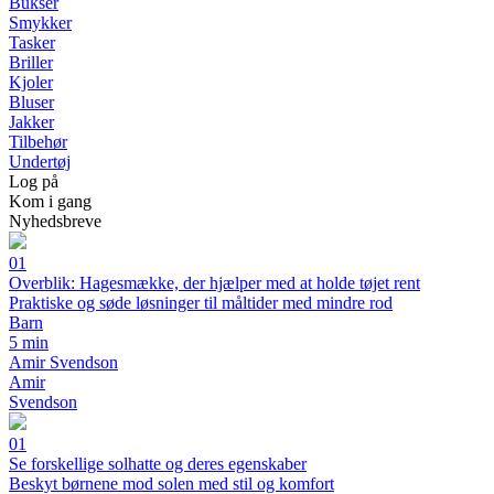
Bukser
Smykker
Tasker
Briller
Kjoler
Bluser
Jakker
Tilbehør
Undertøj
Log på
Kom i gang
Nyhedsbreve
01
Overblik: Hagesmække, der hjælper med at holde tøjet rent
Praktiske og søde løsninger til måltider med mindre rod
Barn
5 min
Amir Svendson
Amir
Svendson
01
Se forskellige solhatte og deres egenskaber
Beskyt børnene mod solen med stil og komfort