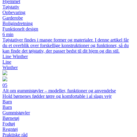
Hjemmet
Tøjstativ
Opbevaring
Garderobe
Boligindretning
Funktionelt design
6 min
Tøjstativer findes i mange former og materialer. I denne artikel får
du et overblik over forskellige konstruktioner og funktioner, så du
kan finde det tøjstativ, der passer bedst til dit hjem og din stil.
Line Winther
Line
Winther
05
Alt om gummistøvler – modeller, funktioner og anvendelse
Hold børnenes fødder tørre og komfortable i al slags vejr
Barn
Barn
Gummistøvler
Børnetøj
Fodtøj
Regntøj
Praktiske råd