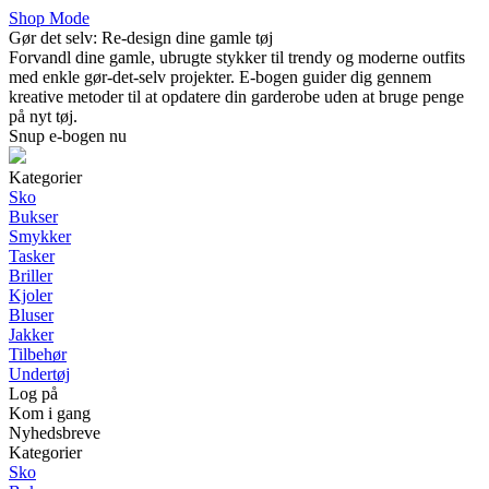
Shop Mode
Gør det selv: Re-design dine gamle tøj
Forvandl dine gamle, ubrugte stykker til trendy og moderne outfits
med enkle gør-det-selv projekter. E-bogen guider dig gennem
kreative metoder til at opdatere din garderobe uden at bruge penge
på nyt tøj.
Snup e-bogen nu
Kategorier
Sko
Bukser
Smykker
Tasker
Briller
Kjoler
Bluser
Jakker
Tilbehør
Undertøj
Log på
Kom i gang
Nyhedsbreve
Kategorier
Sko