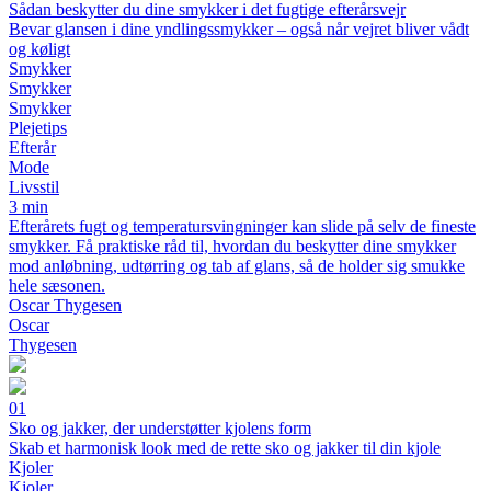
Sådan beskytter du dine smykker i det fugtige efterårsvejr
Bevar glansen i dine yndlingssmykker – også når vejret bliver vådt
og køligt
Smykker
Smykker
Smykker
Plejetips
Efterår
Mode
Livsstil
3 min
Efterårets fugt og temperatursvingninger kan slide på selv de fineste
smykker. Få praktiske råd til, hvordan du beskytter dine smykker
mod anløbning, udtørring og tab af glans, så de holder sig smukke
hele sæsonen.
Oscar Thygesen
Oscar
Thygesen
01
Sko og jakker, der understøtter kjolens form
Skab et harmonisk look med de rette sko og jakker til din kjole
Kjoler
Kjoler