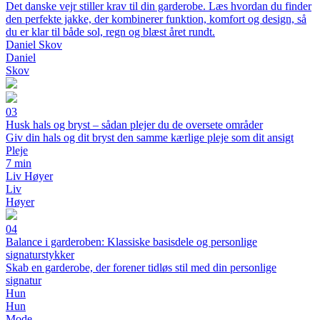
Det danske vejr stiller krav til din garderobe. Læs hvordan du finder
den perfekte jakke, der kombinerer funktion, komfort og design, så
du er klar til både sol, regn og blæst året rundt.
Daniel Skov
Daniel
Skov
03
Husk hals og bryst – sådan plejer du de oversete områder
Giv din hals og dit bryst den samme kærlige pleje som dit ansigt
Pleje
7 min
Liv Høyer
Liv
Høyer
04
Balance i garderoben: Klassiske basisdele og personlige
signaturstykker
Skab en garderobe, der forener tidløs stil med din personlige
signatur
Hun
Hun
Mode