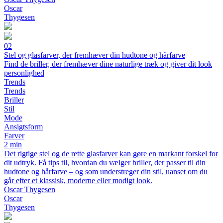
Oscar
Thygesen
02
Stel og glasfarver, der fremhæver din hudtone og hårfarve
Find de briller, der fremhæver dine naturlige træk og giver dit look
personlighed
Trends
Trends
Briller
Stil
Mode
Ansigtsform
Farver
2 min
Det rigtige stel og de rette glasfarver kan gøre en markant forskel for
dit udtryk. Få tips til, hvordan du vælger briller, der passer til din
hudtone og hårfarve – og som understreger din stil, uanset om du
går efter et klassisk, moderne eller modigt look.
Oscar Thygesen
Oscar
Thygesen