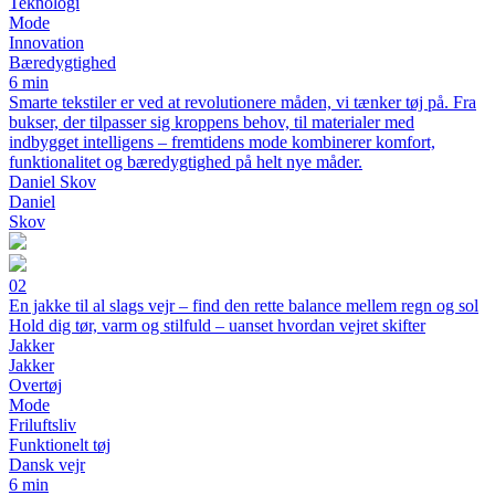
Teknologi
Mode
Innovation
Bæredygtighed
6 min
Smarte tekstiler er ved at revolutionere måden, vi tænker tøj på. Fra
bukser, der tilpasser sig kroppens behov, til materialer med
indbygget intelligens – fremtidens mode kombinerer komfort,
funktionalitet og bæredygtighed på helt nye måder.
Daniel Skov
Daniel
Skov
02
En jakke til al slags vejr – find den rette balance mellem regn og sol
Hold dig tør, varm og stilfuld – uanset hvordan vejret skifter
Jakker
Jakker
Overtøj
Mode
Friluftsliv
Funktionelt tøj
Dansk vejr
6 min