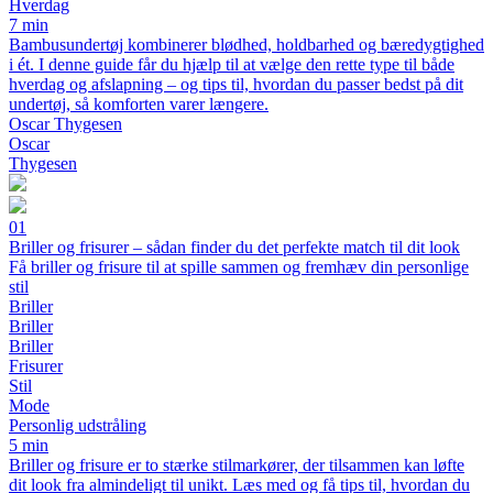
Hverdag
7 min
Bambusundertøj kombinerer blødhed, holdbarhed og bæredygtighed
i ét. I denne guide får du hjælp til at vælge den rette type til både
hverdag og afslapning – og tips til, hvordan du passer bedst på dit
undertøj, så komforten varer længere.
Oscar Thygesen
Oscar
Thygesen
01
Briller og frisurer – sådan finder du det perfekte match til dit look
Få briller og frisure til at spille sammen og fremhæv din personlige
stil
Briller
Briller
Briller
Frisurer
Stil
Mode
Personlig udstråling
5 min
Briller og frisure er to stærke stilmarkører, der tilsammen kan løfte
dit look fra almindeligt til unikt. Læs med og få tips til, hvordan du