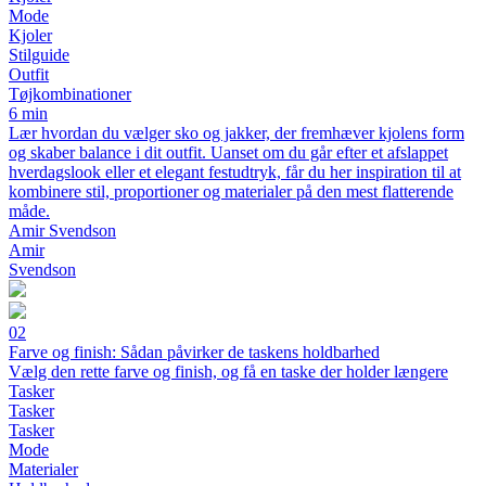
Mode
Kjoler
Stilguide
Outfit
Tøjkombinationer
6 min
Lær hvordan du vælger sko og jakker, der fremhæver kjolens form
og skaber balance i dit outfit. Uanset om du går efter et afslappet
hverdagslook eller et elegant festudtryk, får du her inspiration til at
kombinere stil, proportioner og materialer på den mest flatterende
måde.
Amir Svendson
Amir
Svendson
02
Farve og finish: Sådan påvirker de taskens holdbarhed
Vælg den rette farve og finish, og få en taske der holder længere
Tasker
Tasker
Tasker
Mode
Materialer