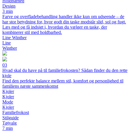
Holdbarhed
Design
3 min
Farve og overfladebehandling handler ikke kun om udseende – de
har stor betydning for, hvor godt din taske modstår slid, sol og fugt.
Læs med og få indsigt i, hvordan du vælger en taske, der
kombinerer stil med holdbarhed.
Line Winther
Line
Winther
03
Hvad skal du have på til familiefrokosten? Sådan finder du den rette
kjole
Find den perfekte balance mellem stil, komfort og personlighed til
familiens næste sammenkomst
Kjoler
Kjoler
Mode
Kjoler
Familiefrokost
Stilguide
Tøjvalg
7 min