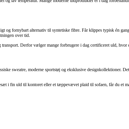
el og lav temperatur. Mange moderne uldprodukter er i dag forbehandl
gt og fornybart alternativ til syntetiske fibre. Får klippes typisk én ga
tningen over tid.
 transport. Derfor vælger mange forbrugere i dag certificeret uld, hvor 
assiske sweatre, moderne sportstøj og eksklusive designkollektioner. Dets 
t i fin uld til kontoret eller et tæppevævet plaid til sofaen, får du et