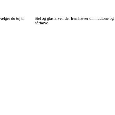
lger du tøj til
Stel og glasfarver, der fremhæver din hudtone og
hårfarve