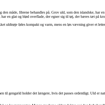
g den måde, fibrene behandles på. Grov uld, som den islandske, har en ro
ar en glat og blød overflade, der egner sig til tøj, der bæres tæt på kr
kket uldtrøje føles kompakt og varm, mens en løs vævning giver et letter
 til gengæld holder det længere, hvis det passes ordentligt. Uld er natu