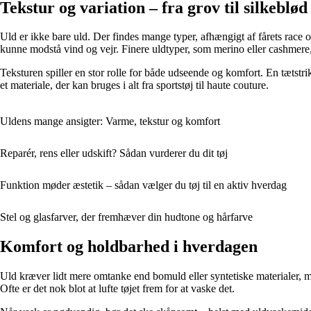
Tekstur og variation – fra grov til silkeblød
Uld er ikke bare uld. Der findes mange typer, afhængigt af fårets race o
kunne modstå vind og vejr. Finere uldtyper, som merino eller cashmere, h
Teksturen spiller en stor rolle for både udseende og komfort. En tætstri
et materiale, der kan bruges i alt fra sportstøj til haute couture.
Uldens mange ansigter: Varme, tekstur og komfort
Reparér, rens eller udskift? Sådan vurderer du dit tøj
Funktion møder æstetik – sådan vælger du tøj til en aktiv hverdag
Stel og glasfarver, der fremhæver din hudtone og hårfarve
Komfort og holdbarhed i hverdagen
Uld kræver lidt mere omtanke end bomuld eller syntetiske materialer, men
Ofte er det nok blot at lufte tøjet frem for at vaske det.