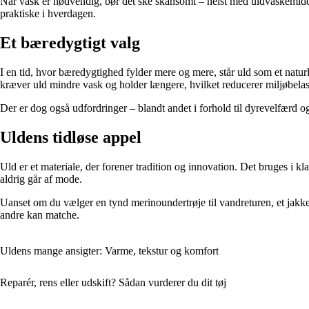
Når vask er nødvendig, bør det ske skånsomt – helst med uldvaskemidd
praktiske i hverdagen.
Et bæredygtigt valg
I en tid, hvor bæredygtighed fylder mere og mere, står uld som et naturli
kræver uld mindre vask og holder længere, hvilket reducerer miljøbelas
Der er dog også udfordringer – blandt andet i forhold til dyrevelfærd og
Uldens tidløse appel
Uld er et materiale, der forener tradition og innovation. Det bruges i kl
aldrig går af mode.
Uanset om du vælger en tynd merinoundertrøje til vandreturen, et jakkesæ
andre kan matche.
Uldens mange ansigter: Varme, tekstur og komfort
Reparér, rens eller udskift? Sådan vurderer du dit tøj