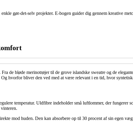
 enkle gør-det-selv projekter. E-bogen guider dig gennem kreative metod
komfort
 Fra de bløde merinotrøjer til de grove islandske sweatre og de elegante 
l? Og hvorfor bliver den ved med at være relevant i en tid, hvor synteti
gulere temperatur. Uldfibre indeholder små luftlommer, der fungerer som
 vinteren.
direkte mod huden. Den kan absorbere op til 30 procent af sin egen vægt 