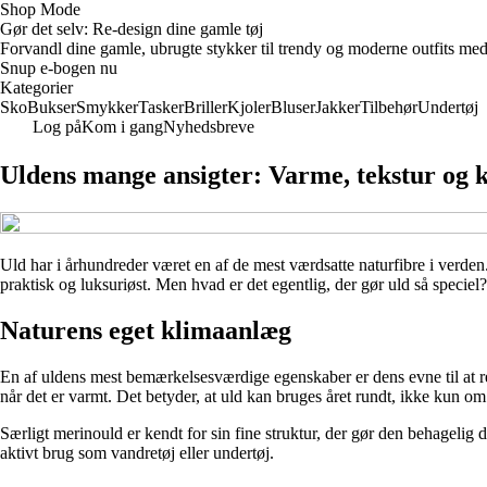
Shop Mode
Gør det selv: Re-design dine gamle tøj
Forvandl dine gamle, ubrugte stykker til trendy og moderne outfits med
Snup e-bogen nu
Kategorier
Sko
Bukser
Smykker
Tasker
Briller
Kjoler
Bluser
Jakker
Tilbehør
Undertøj
Log på
Kom i gang
Nyhedsbreve
Uldens mange ansigter: Varme, tekstur og 
Uld har i århundreder været en af de mest værdsatte naturfibre i verden.
praktisk og luksuriøst. Men hvad er det egentlig, der gør uld så specie
Naturens eget klimaanlæg
En af uldens mest bemærkelsesværdige egenskaber er dens evne til at re
når det er varmt. Det betyder, at uld kan bruges året rundt, ikke kun om
Særligt merinould er kendt for sin fine struktur, der gør den behagelig 
aktivt brug som vandretøj eller undertøj.