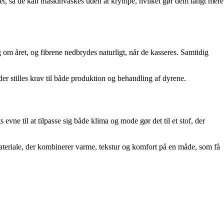
et, så de kan maskinvaskes uden at krympe, hvilket gør dem langt mere
ng om året, og fibrene nedbrydes naturligt, når de kasseres. Samtidig
der stilles krav til både produktion og behandling af dyrene.
evne til at tilpasse sig både klima og mode gør det til et stof, der
 materiale, der kombinerer varme, tekstur og komfort på en måde, som få