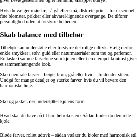
giver bevægelsesfrihed og et feminint, afslappet udtryk.
Hvis du vælger mønstre, så gå efter små, diskrete print – for eksempel
fine blomster, prikker eller akvarel-lignende overgange. De tilfører
personlighed uden at forstyrre helheden.
Skab balance med tilbehør
Tilbehør kan understøtte eller forstyrre det rolige udtryk. Vælg derfor
enkle smykker i sølv, guld eller naturmaterialer som træ og perlemor.
En taske i samme farvetone som kjolen eller i en dæmpet kontrast giver
et sammenhængende look.
Sko i neutrale farver – beige, brun, grå eller hvid – fuldender stilen.
Undgå for mange detaljer og stærke farver, hvis du vil bevare den
harmoniske linje.
Sko og jakker, der understøtter kjolens form
Hvad skal du have på til familiefrokosten? Sådan finder du den rette
kjole
Bløde farver, roligt udtryk – sådan vælger du kjoler med harmonisk stil