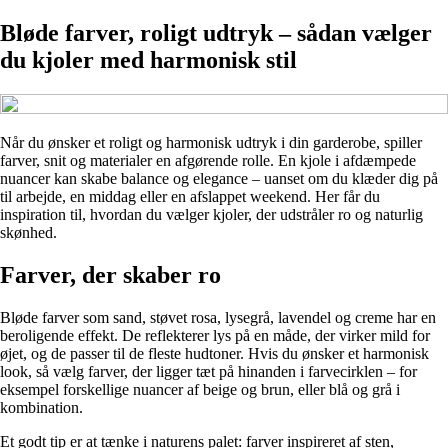
Bløde farver, roligt udtryk – sådan vælger
du kjoler med harmonisk stil
Når du ønsker et roligt og harmonisk udtryk i din garderobe, spiller
farver, snit og materialer en afgørende rolle. En kjole i afdæmpede
nuancer kan skabe balance og elegance – uanset om du klæder dig på
til arbejde, en middag eller en afslappet weekend. Her får du
inspiration til, hvordan du vælger kjoler, der udstråler ro og naturlig
skønhed.
Farver, der skaber ro
Bløde farver som sand, støvet rosa, lysegrå, lavendel og creme har en
beroligende effekt. De reflekterer lys på en måde, der virker mild for
øjet, og de passer til de fleste hudtoner. Hvis du ønsker et harmonisk
look, så vælg farver, der ligger tæt på hinanden i farvecirklen – for
eksempel forskellige nuancer af beige og brun, eller blå og grå i
kombination.
Et godt tip er at tænke i naturens palet: farver inspireret af sten,