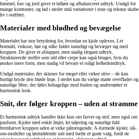
himmel, hav og jord giver et tidløst og afbalanceret udtryk. Undgå for
mange kontraster, og lad i stedet små variationer i tone og tekstur skabe
liv i outfittet.
Materialer med blødhed og bevægelse
Materialet har stor betydning for, hvordan en kjole opleves. Let
bomuld, viskose, hør og silke falder naturligt og bevæger sig med
kroppen. De giver et afslappet, men stadig elegant udtryk.
Strukturerede stoffer som uld eller crepe kan også bruges, hvis du
ønsker mere form, men stadig vil bevare et roligt helhedsindtryk.
Undgå materialer, der skinner for meget eller virker stive – de kan
hurtigt bryde den bløde linje. I stedet kan du vælge matte overflader og
naturlige fibre, der føles behagelige mod huden og understøtter et
harmonisk look.
Snit, der følger kroppen – uden at stramme
Et harmonisk udtryk handler ikke kun om farver og stof, men også om
pasform. Kjoler med enkle linjer, let taljering og naturligt fald
fremhæver kroppen uden at virke påtrængende. A-formede kjoler, slå-
om-modeller og løstsiddende snit med bælte er gode valg, fordi de