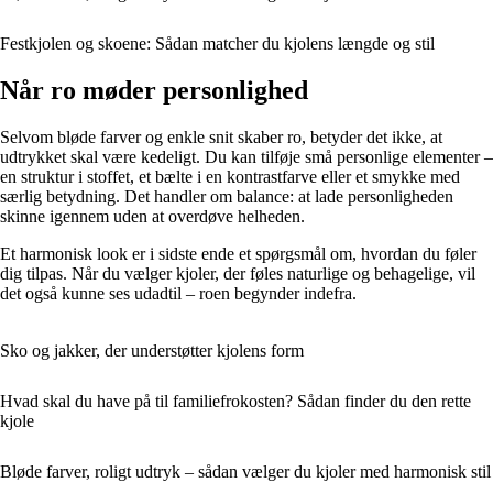
Festkjolen og skoene: Sådan matcher du kjolens længde og stil
Når ro møder personlighed
Selvom bløde farver og enkle snit skaber ro, betyder det ikke, at
udtrykket skal være kedeligt. Du kan tilføje små personlige elementer –
en struktur i stoffet, et bælte i en kontrastfarve eller et smykke med
særlig betydning. Det handler om balance: at lade personligheden
skinne igennem uden at overdøve helheden.
Et harmonisk look er i sidste ende et spørgsmål om, hvordan du føler
dig tilpas. Når du vælger kjoler, der føles naturlige og behagelige, vil
det også kunne ses udadtil – roen begynder indefra.
Sko og jakker, der understøtter kjolens form
Hvad skal du have på til familiefrokosten? Sådan finder du den rette
kjole
Bløde farver, roligt udtryk – sådan vælger du kjoler med harmonisk stil